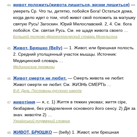
живот положить(живота лишиться, жизни лишиться)
—
44
умереть Ср. Что ты, дитятко, побойся Бога! Остаться дома,
когда дело идет о том, чтоб живот свой положить за матушку
святую Русь! Загоскин. Юрий Милославский. 2, 4. См. бога
побойся. См. святая Русь. См. не щадя живота своего …
Большой толково-фразеологический словарь Михельсона
Живот, Брюшко (Belly)
— 1. Живот, или брюшная полость.
45
2. Средний утолщенный участок мышцы. Источник:
Медицинский словарь …
Медицинские термины
Живот смерти не любит.
— Смерть живота не любит.
46
Живот смерти не любит. См. ЖИЗНЬ СМЕРТЬ …
В.И. Даль. Пословицы русского народа
животіння
— я, с. 1) Життя в тяжких умовах; життя сіре,
47
безбарвне, без усвідомлення основного його сенсу. 2) Дія за
знач. животіти 2) …
Український тлумачний словник
ЖИВОТ, БРЮШКО
— (belly) 1. Живот, или брюшная
48