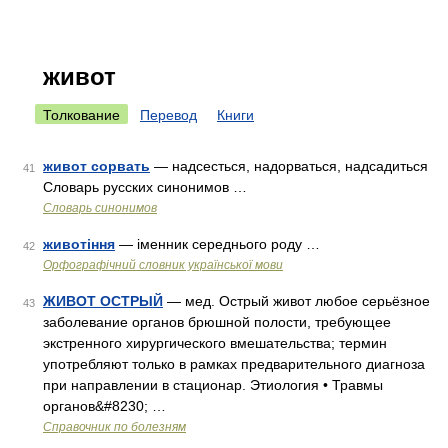
живот
Толкование
Перевод
Книги
живот сорвать
— надсесться, надорваться, надсадиться
41
Словарь русских синонимов …
Словарь синонимов
животіння
— іменник середнього роду …
42
Орфографічний словник української мови
ЖИВОТ ОСТРЫЙ
— мед. Острый живот любое серьёзное
43
заболевание органов брюшной полости, требующее
экстренного хирургического вмешательства; термин
употребляют только в рамках предварительного диагноза
при направлении в стационар. Этиология • Травмы
органов&#8230; …
Справочник по болезням