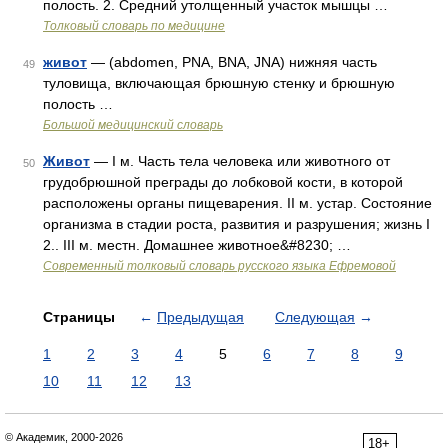
полость. 2. Средний утолщенный участок мышцы …
Толковый словарь по медицине
живот
— (abdomen, PNA, BNA, JNA) нижняя часть
49
туловища, включающая брюшную стенку и брюшную
полость …
Большой медицинский словарь
Живот
— I м. Часть тела человека или животного от
50
грудобрюшной преграды до лобковой кости, в которой
расположены органы пищеварения. II м. устар. Состояние
организма в стадии роста, развития и разрушения; жизнь I
2.. III м. местн. Домашнее животное&#8230; …
Современный толковый словарь русского языка Ефремовой
Страницы
←
Предыдущая
Следующая
→
1
2
3
4
5
6
7
8
9
10
11
12
13
© Академик, 2000-2026
18+